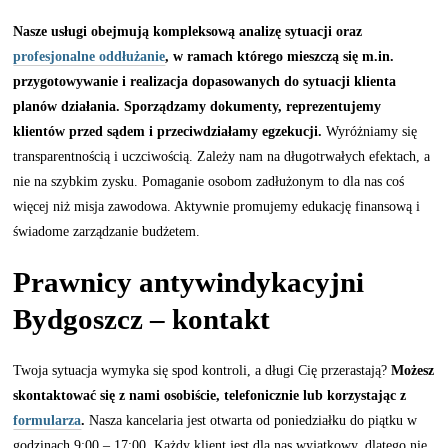
Nasze usługi obejmują kompleksową analizę sytuacji oraz
profesjonalne oddłużanie
, w ramach którego mieszczą się m.in.
przygotowywanie i realizacja dopasowanych do sytuacji klienta
planów działania. Sporządzamy dokumenty, reprezentujemy
klientów przed sądem i przeciwdziałamy egzekucji.
Wyróżniamy się
transparentnością i uczciwością. Zależy nam na długotrwałych efektach, a
nie na szybkim zysku. Pomaganie osobom zadłużonym to dla nas coś
więcej niż misja zawodowa. Aktywnie promujemy edukację finansową i
świadome zarządzanie budżetem.
Prawnicy antywindykacyjni
Bydgoszcz – kontakt
Twoja sytuacja wymyka się spod kontroli, a długi Cię przerastają?
Możesz
skontaktować się z nami osobiście, telefonicznie lub korzystając z
formularza
.
Nasza kancelaria jest otwarta od poniedziałku do piątku w
godzinach 9:00 – 17:00. Każdy klient jest dla nas wyjątkowy, dlatego nie