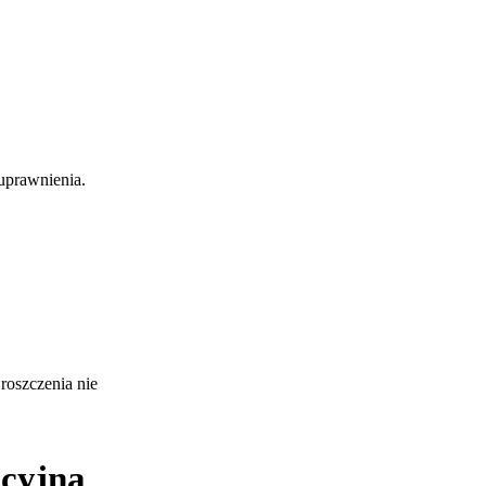
uprawnienia.
roszczenia nie
cyjną