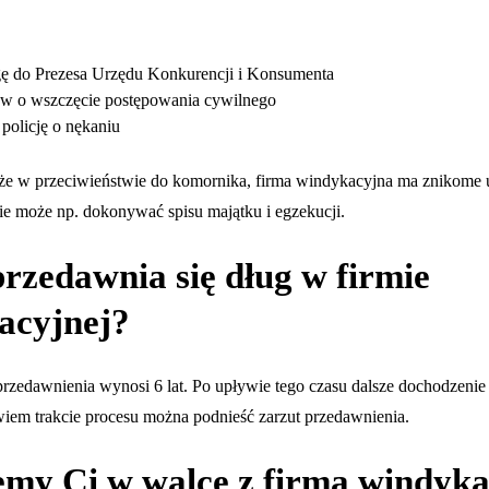
gę do Prezesa Urzędu Konkurencji i Konsumenta
w o wszczęcie postępowania cywilnego
policję o nękaniu
 że w przeciwieństwie do komornika, firma windykacyjna ma znikome 
ie może np. dokonywać spisu majątku i egzekucji.
rzedawnia się dług w firmie
acyjnej?
rzedawnienia wynosi 6 lat. Po upływie tego czasu dalsze dochodzenie 
wiem trakcie procesu można podnieść zarzut przedawnienia.
my Ci w walce z firmą windyka