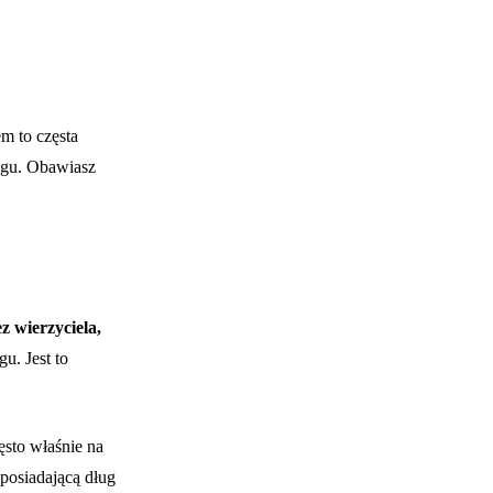
m to częsta
ugu. Obawiasz
z wierzyciela,
u. Jest to
ęsto właśnie na
 posiadającą dług