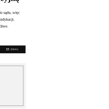
o sądu, więc
ndykacji.
żliwe.
EMAIL