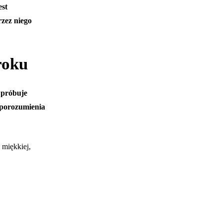
st
zez niego
roku
 próbuje
o porozumienia
 miękkiej,