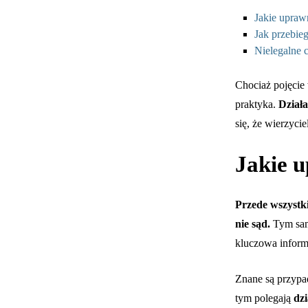
Jakie upraw
Jak przebie
Nielegalne c
Chociaż pojęcie
praktyka.
Dział
się, że wierzyc
Jakie 
Przede wszystki
nie sąd.
Tym samy
kluczowa inform
Znane są przypa
tym polegają
dz