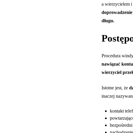
a wierzycielem 
doprowadzenie 
długu.
Postęp
Procedura windyk
nawiązać kontak
wierzyciel prz
Istotne jest, że
d
inaczej nazywan
kontakt tele
powtarzając
bezpośredni
nachodzenie