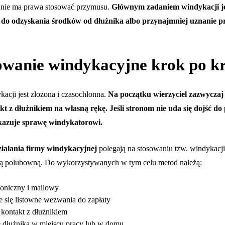
i nie ma prawa stosować przymusu.
Głównym zadaniem windykacji je
do odzyskania środków od dłużnika albo przynajmniej uznanie pr
owanie windykacyjne krok po k
acji jest złożona i czasochłonna.
Na początku wierzyciel zazwyczaj
t z dłużnikiem na własną rękę. Jeśli stronom nie uda się dojść d
ekazuje sprawę windykatorowi.
ziałania firmy windykacyjnej
polegają na stosowaniu tzw. windykacji
ą polubowną. Do wykorzystywanych w tym celu metod należą:
foniczny i mailowy
e się listowne wezwania do zapłaty
 kontakt z dłużnikiem
 dłużnika w miejscu pracy lub w domu