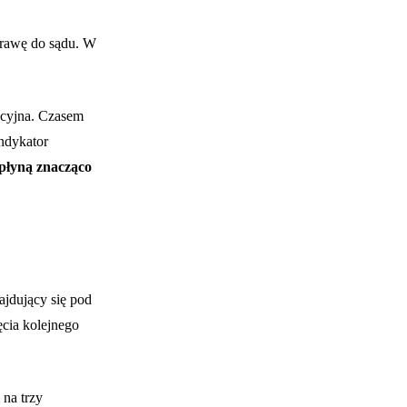
sprawę do sądu. W
acyjna. Czasem
indykator
wpłyną znacząco
ajdujący się pod
ęcia kolejnego
 na trzy