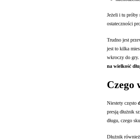
Jeżeli i tu prób
ostateczności pr
Trudno jest prz
jest to kilka mi
wkroczy do gry
na wielkość dłu
Czego 
Niestety często
presją dłużnik s
długu, czego sku
Dłużnik również