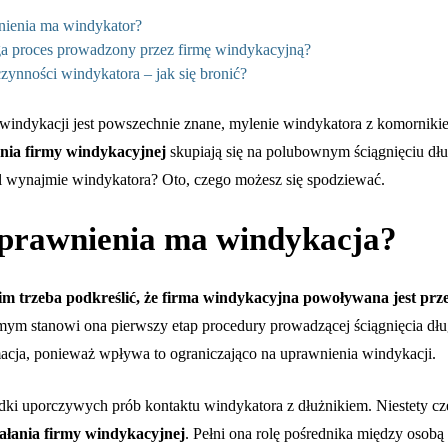
nienia ma windykator​?
ga proces prowadzony przez firmę windykacyjną?
zynności windykatora – jak się bronić?
 windykacji jest powszechnie znane, mylenie windykatora z komornikie
ania firmy windykacyjnej
skupiają się na polubownym ściągnięciu dł
iel wynajmie windykatora? Oto, czego możesz się spodziewać.
uprawnienia ma windykacja?
m trzeba podkreślić, że firma windykacyjna powoływana jest prze
m stanowi ona pierwszy etap procedury prowadzącej ściągnięcia dług
acja, ponieważ wpływa to ograniczająco na uprawnienia windykacji.
dki uporczywych prób kontaktu windykatora z dłużnikiem. Niestety cz
iałania firmy windykacyjnej
. Pełni ona rolę pośrednika między osobą