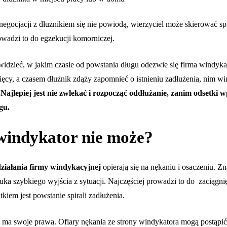
y negocjacji z dłużnikiem się nie powiodą, wierzyciel może skierować 
owadzi to do egzekucji komorniczej.
ewidzieć, w jakim czasie od powstania długu odezwie się firma windyk
esięcy, a czasem dłużnik zdąży zapomnieć o istnieniu zadłużenia, nim w
.
Najlepiej jest nie zwlekać i rozpocząć oddłużanie, zanim odsetki 
gu.
windykator nie może?
działania firmy windykacyjnej
opierają się na nękaniu i osaczeniu. Zn
zuka szybkiego wyjścia z sytuacji. Najczęściej prowadzi to do zaciągni
tkiem jest powstanie spirali zadłużenia.
 ma swoje prawa. Ofiary nękania ze strony windykatora mogą postąpić