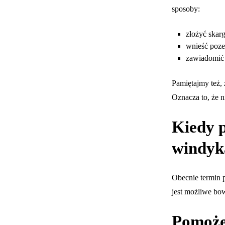
sposoby:
złożyć skar
wnieść poze
zawiadomić 
Pamiętajmy też,
Oznacza to, że n
Kiedy p
windyk
Obecnie termin p
jest możliwe bo
Pomoże