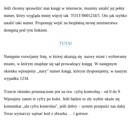
Jeśli chcemy sprawdzić stan księgi w internecie, musimy ustalić jej pełny
numer, który wygląda mniej więcej tak: TO1T/0001234/5. Oto jak szybko
ustalić taki numer. Proponuję wejść na bezpłatną stronę ministerstwa
dostępną pod tym linkiem:
TUTAJ
Następnie rozwijamy listę, w której ukazują się nazwy miast i wybieramy
miasto, w którym znajduje się sąd prowadzący księgę. W następnym
okienku wpisujemy „stary” numer księgi, którym dysponujemy, w naszym
wypadku 1234.
Trzecie okienko przeznaczone jest na tzw. cyfrę kontrolną – od 0 do 9.
Wpisujmy zatem te cyfry po kolei. Jeśli będzie to zły wybór ukaże się
komunikat „zła cyfra kontrolna”, jeśli dobry – system przepuści nas dalej.
Teraz wystarczy wpisać kod z obrazka … i gotowe.