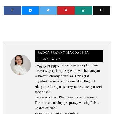
RADCA PRAWNY MAGDALENA
PLEDZIEWICZ
Radca prawny Magdalena Pledziewicz jest z
naszym serwisem od samego początku. Pani
OSTATNI POST
mecenas specjalizuje się w prawie bankowym
w kwestii obrony dłużnika. Dziesiątki
czytelników serwisu PrawnicyOdDlugu.pl
zdecydowało się na skorzystanie z usług naszej
specjalistki.
Kancelaria mec. Pledziewicz znajduje się w
Toruniu, ale obsługuje sprawy w całej Polsce.
Zakres działań:
sprzeciwy od nakazów zapłaty,