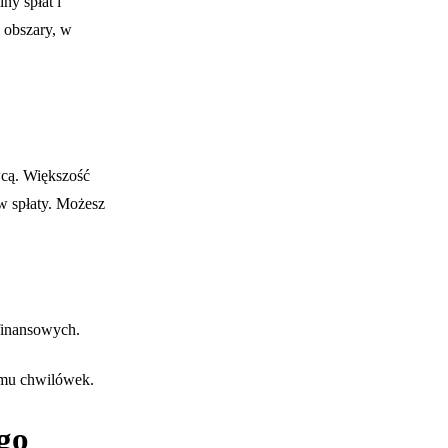
ny spłat i
 obszary, w
wcą. Większość
w spłaty. Możesz
finansowych.
emu chwilówek.
go