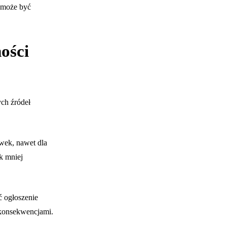
 może być
ności
ch źródeł
wek, nawet dla
k mniej
 ogłoszenie
 konsekwencjami.