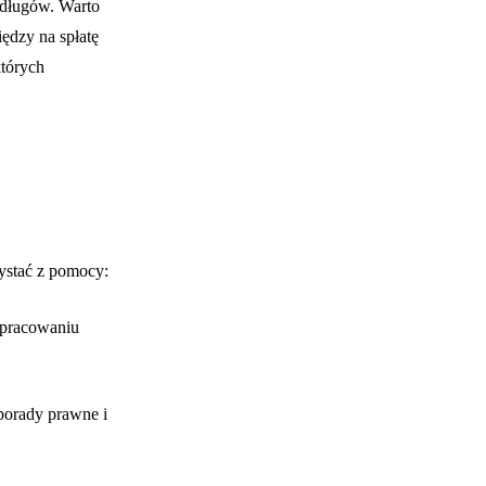
długów. Warto
ędzy na spłatę
tórych
zystać z pomocy:
opracowaniu
 porady prawne i