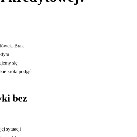
ilówek. Brak
edytu
ujemy się
kie kroki podjąć
wki bez
ej sytuacji