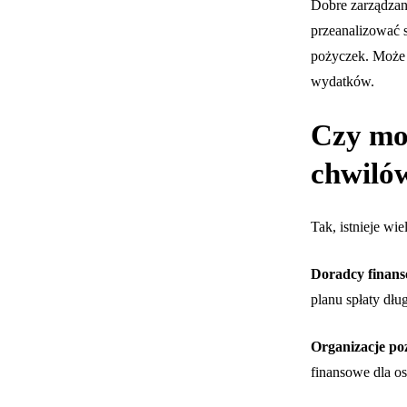
Dobre zarządza
przeanalizować s
pożyczek. Może 
wydatków.
Czy mo
chwiló
Tak, istnieje wi
Doradcy finans
planu spłaty dłu
Organizacje po
finansowe dla o