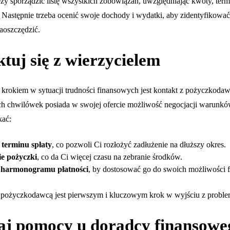
ży sporządzić listę wszystkich zobowiązań, uwzględniając kwoty, termi
 Następnie trzeba ocenić swoje dochody i wydatki, aby zidentyfikować
aoszczędzić.
tuj się z wierzycielem
krokiem w sytuacji trudności finansowych jest kontakt z pożyczkoda
ych chwilówek posiada w swojej ofercie możliwość negocjacji warunkó
kać:
 terminu spłaty
, co pozwoli Ci rozłożyć zadłużenie na dłuższy okres.
ie pożyczki
, co da Ci więcej czasu na zebranie środków.
 harmonogramu płatności
, by dostosować go do swoich możliwości 
pożyczkodawcą jest pierwszym i kluczowym krok w wyjściu z probl
aj pomocy u doradcy finansowe