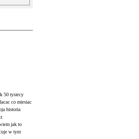
k 50 tysiecy
placac co miesiac
ja historia
 z
wiem jak to
cuje w tym