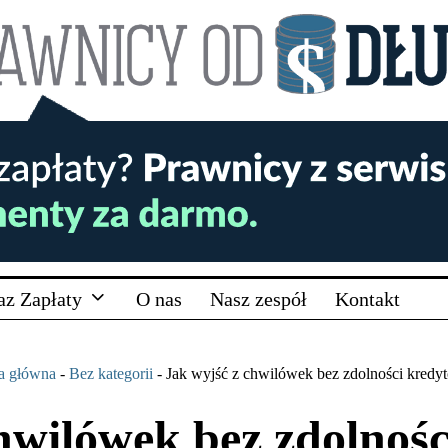
az Zapłaty
O nas
Nasz zespół
Kontakt
a główna
-
Bez kategorii
-
Jak wyjść z chwilówek bez zdolności kredy
hwilówek bez zdolnoś