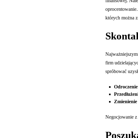
finansowej. Nale
oprocentowanie.
których można z
Skontak
Najważniejszym 
firm udzielając
spróbować uzys
Odroczenie
Przedłużen
Zmienienie
Negocjowanie z 
Poszuk