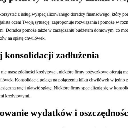
korzystać z usług wyspecjalizowanego doradcy finansowego, który p
cjalista oceni Twoją sytuację, zaproponuje rozwiązania i pomoże w ro
i. Doradca pomoże także w zarządzaniu budżetem domowym, co moż
dków na spłatę chwilówek.
 konsolidacji zadłużenia
 nie masz zdolności kredytowej, niektóre firmy pożyczkowe oferują m
wilówek. Konsolidacja polega na połączeniu kilku chwilówek w jedno 
sięczną ratę i ułatwić spłatę. Niektóre firmy specjalizują się w konsol
mi kredytowymi.
owanie wydatków i oszczędnośc