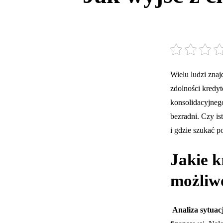
Wielu ludzi zna
zdolności kredy
konsolidacyjnego
bezradni. Czy is
i gdzie szukać 
Jakie k
możliw
Analiza sytuacj