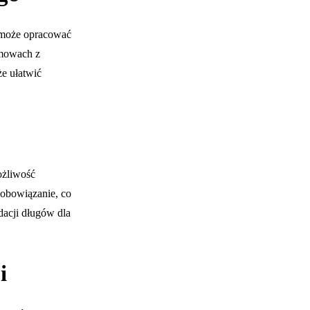
omoże opracować
zmowach z
e ułatwić
ożliwość
zobowiązanie, co
idacji długów dla
i