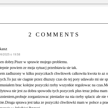
2 COMMENTS
kasz
09/2025 o 19:58
ze:
en dobry.Pisze w sprawie mojego problemu.
epnie powiem ze moja sytuacj przedstawia sie tak.
tem zadluzony w kilku pozyczkach chwilowek calkowita kwota to az o
tych.To juz sie ciagnie przez dluzszy czas do tej pory udawalo mi sie s
 musialem brac kolejne pozyczki rzeby wszystkie regulowac na czas.Mo
dytowa nie jest za dobra spowodu tych pozyczek plus teraz jedna mam
znieniem,probuje zorganizowac pieniadze na nia rzeby splacic ale nie 
bie.Druga sprawa jest taka ze pozyczki chwilowki mam w polsce a pra