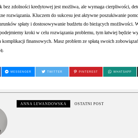
 bez zdolności kredytowej jest możliwa, ale wymaga cierpliwości, det
óżne rozwiązania. Kluczem do sukcesu jest aktywne poszukiwanie pomo
runków spłaty i dostosowywanie budżetu do bieżących możliwości. W
 podejmiemy kroki w celu rozwiązania problemu, tym łatwiej będzie wy
h komplikacji finansowych. Masz problem ze spłatą swoich zobowiązań
ą.
MESSENGER
TWITTER
PINTEREST
WHATSAPP
ANNA LEWANDOWSKA
OSTATNI POST