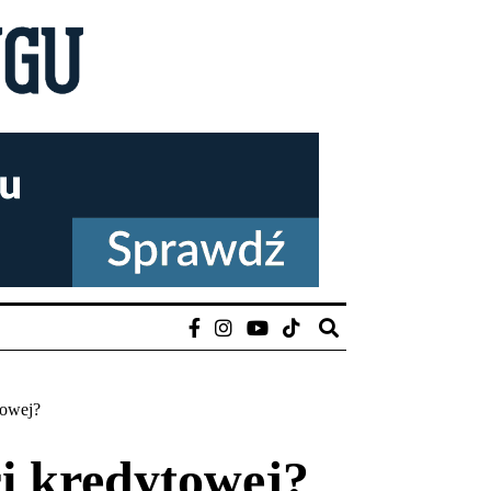
towej?
ci kredytowej?