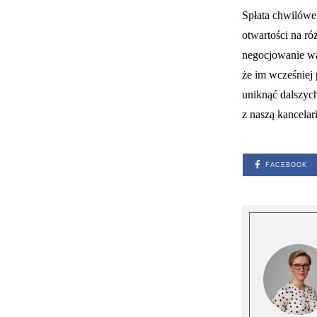
Spłata chwilówek
otwartości na r
negocjowanie wa
że im wcześniej
uniknąć dalszyc
z naszą kancelari
FACEBOOK