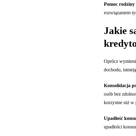
Pomoc rodziny i
rozwiązaniem t
Jakie s
kredyt
Oprócz wymienio
dochodu, istniej
Konsolidacja 
osób bez zdolno
korzystne niż w
Upadłość kons
upadłości konsum