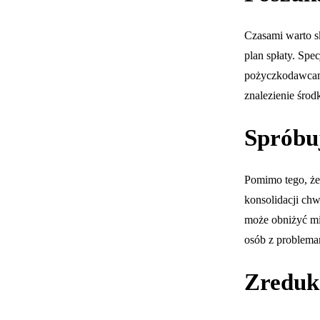
Czasami warto s
plan spłaty. Spe
pożyczkodawcam
znalezienie śro
Spróbuj
Pomimo tego, że
konsolidacji ch
może obniżyć mie
osób z problema
Zreduk