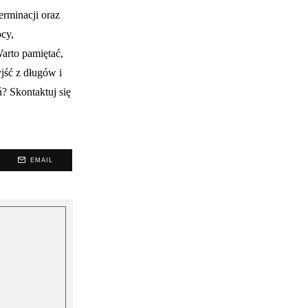
erminacji oraz
cy,
arto pamiętać,
jść z długów i
? Skontaktuj się
EMAIL