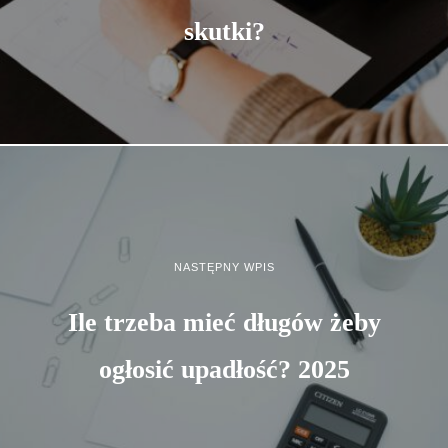
skutki?
NASTĘPNY WPIS
Ile trzeba mieć długów żeby
ogłosić upadłość? 2025