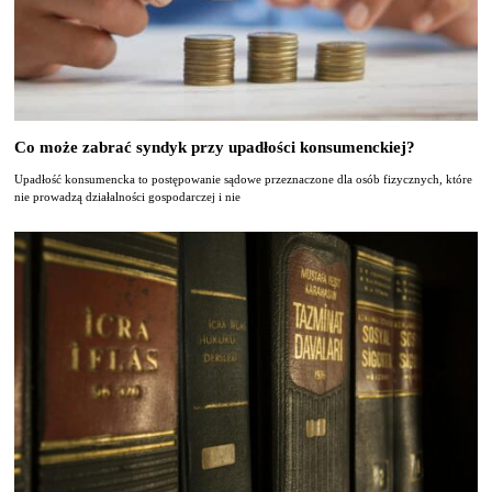
Co może zabrać syndyk przy upadłości konsumenckiej?
Upadłość konsumencka to postępowanie sądowe przeznaczone dla osób fizycznych, które
nie prowadzą działalności gospodarczej i nie