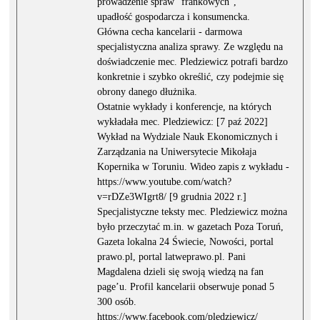
prowadzenie spraw “frankowych”,
upadłość gospodarcza i konsumencka.
Główna cecha kancelarii - darmowa
specjalistyczna analiza sprawy. Ze względu na
doświadczenie mec. Pledziewicz potrafi bardzo
konkretnie i szybko określić, czy podejmie się
obrony danego dłużnika.
Ostatnie wykłady i konferencje, na których
wykładała mec. Pledziewicz: [7 paź 2022]
Wykład na Wydziale Nauk Ekonomicznych i
Zarządzania na Uniwersytecie Mikołaja
Kopernika w Toruniu. Wideo zapis z wykładu -
https://www.youtube.com/watch?
v=rDZe3WIgrt8/ [9 grudnia 2022 r.]
Specjalistyczne teksty mec. Pledziewicz można
było przeczytać m.in. w gazetach Poza Toruń,
Gazeta lokalna 24 Świecie, Nowości, portal
prawo.pl, portal latweprawo.pl. Pani
Magdalena dzieli się swoją wiedzą na fan
page’u. Profil kancelarii obserwuje ponad 5
300 osób.
https://www.facebook.com/pledziewicz/