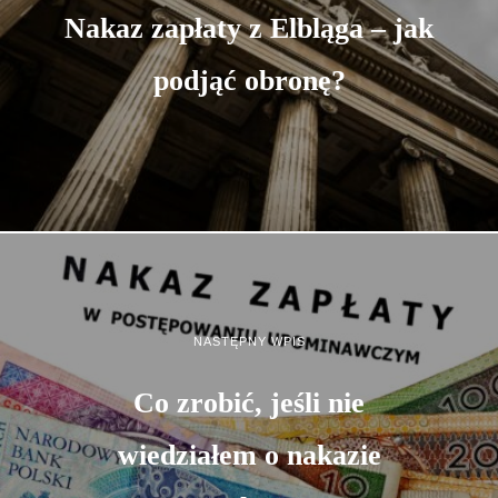
Nakaz zapłaty z Elbląga – jak
podjąć obronę?
NASTĘPNY WPIS
Co zrobić, jeśli nie
wiedziałem o nakazie