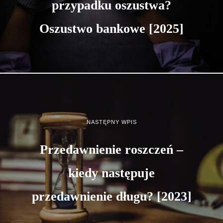
przypadku oszustwa?
Oszustwo bankowe [2025]
NASTĘPNY WPIS
Przedawnienie roszczeń –
kiedy następuje
przedawnienie długu? [2023]