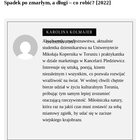
Spadek po zmarłym, a długi – co robić? [2022]
KAROLINA KOLMAJER
Absolwentka medioznawstwa, aktualnie
OSTATNI POST
studentka dziennikarstwa na Uniwersytecie
Mikołaja Kopernika w Toruniu i praktykantka
w dziale marketingu w Kancelarii Pledziewicz.
Interesuje się sztuką, poezją, kinem
niezależnym i wszystkim, co pozwala rozwijać
wrażliwość na świat. W wolnej chwili chętnie
bierze udział w życiu kulturalnym Torunia,
próbując tym samym lepiej zrozumieć
otaczającą rzeczywistość. Miłośniczka natury,
która raz na jakiś czas musi zostawić za sobą
miastowy zgiełk, by udać się w zacisze
wiejskiego krajobrazu.