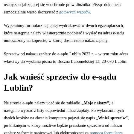
osoby specjalizującej się w ochronie praw dłużnika. Pisząc dokument
samodzielnie warto skorzystać z
gotowych wzorów
.
Wypełniony formularz najlepiej wydrukować w dwóch egzemplarzach,
które następnie należy własnoręcznie podpisać i wysłać na adres e-sądu
umieszczony na kopercie, w której dostarczono nakaz zapłaty.
Sprzeciw od nakazu zapłaty do e-sądu Lublin 2022 r. – w tym roku adres
właściwy do wysłania pisma to Boczna Lubomelskiej 13, 20-070 Lublin.
Jak wnieść sprzeciw do e-sądu
Lublin?
Na stronie e-sądu należy udać się do zakładki
„Moje nakazy”
, a
następnie wybrać z listy odpowiedni nakaz zapłaty. Po wykonaniu tych
dwóch kroków na ekranie komputera pojawi się napis
„Wnieś sprzeciw”
,
po kliknięciu w który możliwe będzie przesłanie sprzeciwu od nakazu
zapłaty w formie papierowej lub elektronicznej za
pomocą formularza
.