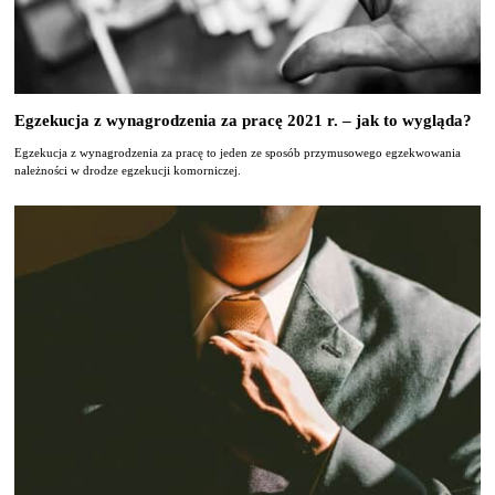
Egzekucja z wynagrodzenia za pracę 2021 r. – jak to wygląda?
Egzekucja z wynagrodzenia za pracę to jeden ze sposób przymusowego egzekwowania
należności w drodze egzekucji komorniczej.