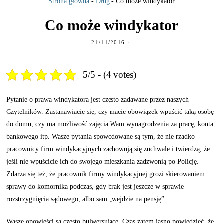
Strona główna
-
Dług
-
Co może windykator
Co może windykator
21/11/2016
5/5 - (4 votes)
Pytanie o prawa windykatora jest często zadawane przez naszych
Czytelników. Zastanawiacie się, czy macie obowiązek wpuścić taką osobę
do domu, czy ma możliwość zajęcia Wam wynagrodzenia za pracę, konta
bankowego itp. Wasze pytania spowodowane są tym, że nie rzadko
pracownicy firm windykacyjnych zachowują się zuchwale i twierdzą, że
jeśli nie wpuścicie ich do swojego mieszkania zadzwonią po Policję.
Zdarza się też, że pracownik firmy windykacyjnej grozi skierowaniem
sprawy do komornika podczas, gdy brak jest jeszcze w sprawie
rozstrzygnięcia sądowego, albo sam „wejdzie na pensję”.
Wasze opowieści są często bulwersujące. Czas zatem jasno powiedzieć, że