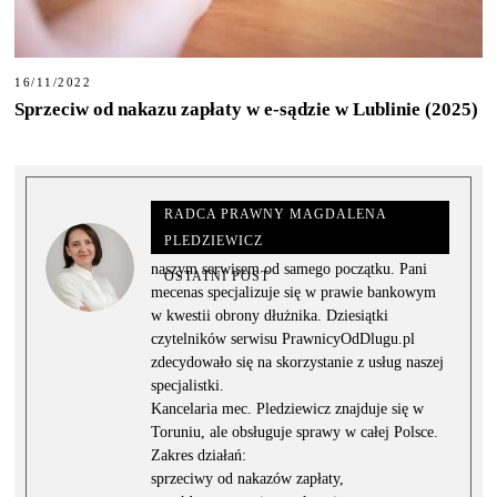
16/11/2022
Sprzeciw od nakazu zapłaty w e-sądzie w Lublinie (2025)
RADCA PRAWNY MAGDALENA
PLEDZIEWICZ
Radca prawny Magdalena Pledziewicz jest z
naszym serwisem od samego początku. Pani
OSTATNI POST
mecenas specjalizuje się w prawie bankowym
w kwestii obrony dłużnika. Dziesiątki
czytelników serwisu PrawnicyOdDlugu.pl
zdecydowało się na skorzystanie z usług naszej
specjalistki.
Kancelaria mec. Pledziewicz znajduje się w
Toruniu, ale obsługuje sprawy w całej Polsce.
Zakres działań:
sprzeciwy od nakazów zapłaty,