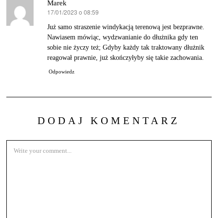
Marek
17/01/2023 o 08:59
pisze:
Już samo straszenie windykacją terenową jest bezprawne.
Nawiasem mówiąc, wydzwanianie do dłużnika gdy ten
sobie nie życzy też; Gdyby każdy tak traktowany dłużnik
reagował prawnie, już skończyłyby się takie zachowania.
Odpowiedz
DODAJ KOMENTARZ