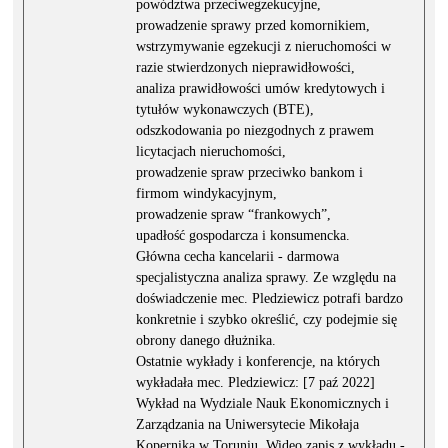
powództwa przeciwegzekucyjne,
prowadzenie sprawy przed komornikiem,
wstrzymywanie egzekucji z nieruchomości w
razie stwierdzonych nieprawidłowości,
analiza prawidłowości umów kredytowych i
tytułów wykonawczych (BTE),
odszkodowania po niezgodnych z prawem
licytacjach nieruchomości,
prowadzenie spraw przeciwko bankom i
firmom windykacyjnym,
prowadzenie spraw “frankowych”,
upadłość gospodarcza i konsumencka.
Główna cecha kancelarii - darmowa
specjalistyczna analiza sprawy. Ze względu na
doświadczenie mec. Pledziewicz potrafi bardzo
konkretnie i szybko określić, czy podejmie się
obrony danego dłużnika.
Ostatnie wykłady i konferencje, na których
wykładała mec. Pledziewicz: [7 paź 2022]
Wykład na Wydziale Nauk Ekonomicznych i
Zarządzania na Uniwersytecie Mikołaja
Kopernika w Toruniu. Wideo zapis z wykładu -