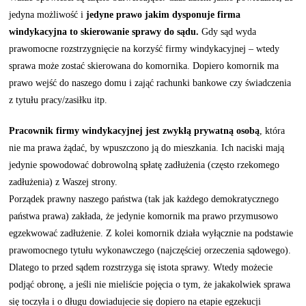
jedyna możliwość i
jedyne prawo jakim dysponuje firma
windykacyjna to skierowanie sprawy do sądu.
Gdy sąd wyda
prawomocne rozstrzygnięcie na korzyść firmy windykacyjnej – wtedy
sprawa może zostać skierowana do komornika. Dopiero komornik ma
prawo wejść do naszego domu i zająć rachunki bankowe czy świadczenia
z tytułu pracy/zasiłku itp.
Pracownik firmy windykacyjnej jest zwykłą prywatną osobą
, która
nie ma prawa żądać, by wpuszczono ją do mieszkania. Ich naciski mają
jedynie spowodować dobrowolną spłatę zadłużenia (często rzekomego
zadłużenia) z Waszej strony.
Porządek prawny naszego państwa (tak jak każdego demokratycznego
państwa prawa) zakłada, że jedynie komornik ma prawo przymusowo
egzekwować zadłużenie. Z kolei komornik działa wyłącznie na podstawie
prawomocnego tytułu wykonawczego (najczęściej orzeczenia sądowego).
Dlatego to przed sądem rozstrzyga się istota sprawy. Wtedy możecie
podjąć obronę, a jeśli nie mieliście pojęcia o tym, że jakakolwiek sprawa
się toczyła i o długu dowiadujecie się dopiero na etapie egzekucji