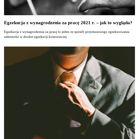
Egzekucja z wynagrodzenia za pracę 2021 r. – jak to wygląda?
Egzekucja z wynagrodzenia za pracę to jeden ze sposób przymusowego egzekwowania
należności w drodze egzekucji komorniczej.