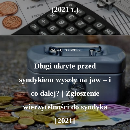
(2021 r.)
NASTĘPNY WPIS
Długi ukryte przed
syndykiem wyszły na jaw – i
co dalej? | Zgłoszenie
wierzytelności do syndyka
[2021]