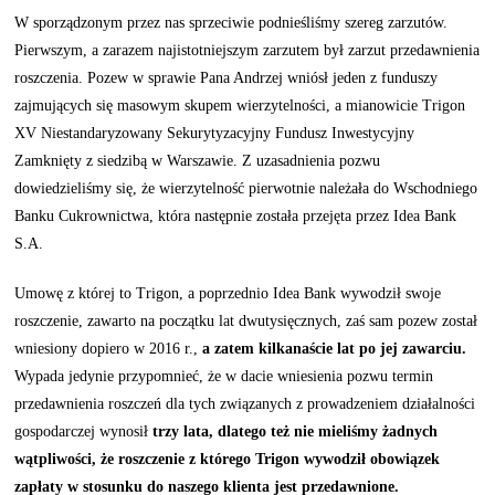
W sporządzonym przez nas sprzeciwie podnieśliśmy szereg zarzutów.
Pierwszym, a zarazem najistotniejszym zarzutem był zarzut przedawnienia
roszczenia. Pozew w sprawie Pana Andrzej wniósł jeden z funduszy
zajmujących się masowym skupem wierzytelności, a mianowicie Trigon
XV Niestandaryzowany Sekurytyzacyjny Fundusz Inwestycyjny
Zamknięty z siedzibą w Warszawie. Z uzasadnienia pozwu
dowiedzieliśmy się, że wierzytelność pierwotnie należała do Wschodniego
Banku Cukrownictwa, która następnie została przejęta przez Idea Bank
S.A.
Umowę z której to Trigon, a poprzednio Idea Bank wywodził swoje
roszczenie, zawarto na początku lat dwutysięcznych, zaś sam pozew został
wniesiony dopiero w 2016 r.,
a zatem kilkanaście lat po jej zawarciu.
Wypada jedynie przypomnieć, że w dacie wniesienia pozwu termin
przedawnienia roszczeń dla tych związanych z prowadzeniem działalności
gospodarczej wynosił
trzy lata, dlatego też nie mieliśmy żadnych
wątpliwości, że roszczenie z którego Trigon wywodził obowiązek
zapłaty w stosunku do naszego klienta jest przedawnione.