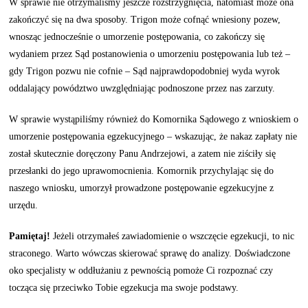
W sprawie nie otrzymaliśmy jeszcze rozstrzygnięcia, natomiast może ona
zakończyć się na dwa sposoby. Trigon może cofnąć wniesiony pozew,
wnosząc jednocześnie o umorzenie postępowania, co zakończy się
wydaniem przez Sąd postanowienia o umorzeniu postępowania lub też –
gdy Trigon pozwu nie cofnie – Sąd najprawdopodobniej wyda wyrok
oddalający powództwo uwzględniając podnoszone przez nas zarzuty.
W sprawie wystąpiliśmy również do Komornika Sądowego z wnioskiem o
umorzenie postępowania egzekucyjnego – wskazując, że nakaz zapłaty nie
został skutecznie doręczony Panu Andrzejowi, a zatem nie ziściły się
przesłanki do jego uprawomocnienia. Komornik przychylając się do
naszego wniosku, umorzył prowadzone postępowanie egzekucyjne z
urzędu.
Pamiętaj!
Jeżeli otrzymałeś zawiadomienie o wszczęcie egzekucji, to nic
straconego. Warto wówczas skierować sprawę do analizy. Doświadczone
oko specjalisty w oddłużaniu z pewnością pomoże Ci rozpoznać czy
tocząca się przeciwko Tobie egzekucja ma swoje podstawy.