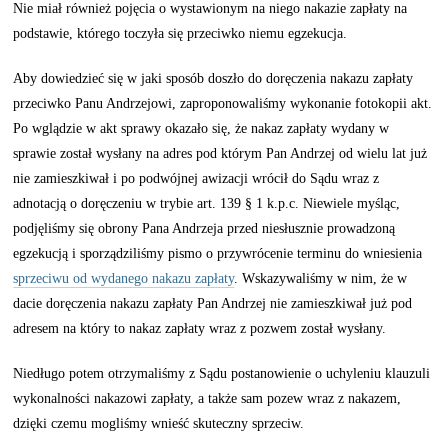
Nie miał również pojęcia o wystawionym na niego nakazie zapłaty na
podstawie, którego toczyła się przeciwko niemu egzekucja.
Aby dowiedzieć się w jaki sposób doszło do doręczenia nakazu zapłaty
przeciwko Panu Andrzejowi, zaproponowaliśmy wykonanie fotokopii akt.
Po wglądzie w akt sprawy okazało się, że nakaz zapłaty wydany w
sprawie został wysłany na adres pod którym Pan Andrzej od wielu lat już
nie zamieszkiwał i po podwójnej awizacji wrócił do Sądu wraz z
adnotacją o doręczeniu w trybie art. 139 § 1 k.p.c. Niewiele myśląc,
podjęliśmy się obrony Pana Andrzeja przed niesłusznie prowadzoną
egzekucją i sporządziliśmy pismo o przywrócenie terminu do wniesienia
sprzeciwu od wydanego nakazu zapłaty
. Wskazywaliśmy w nim, że w
dacie doręczenia nakazu zapłaty Pan Andrzej nie zamieszkiwał już pod
adresem na który to nakaz zapłaty wraz z pozwem został wysłany.
Niedługo potem otrzymaliśmy z Sądu postanowienie o uchyleniu klauzuli
wykonalności nakazowi zapłaty, a także sam pozew wraz z nakazem,
dzięki czemu mogliśmy wnieść skuteczny sprzeciw.