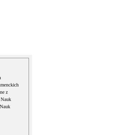
a
sumenckich
ne z
e Nauk
 Nauk