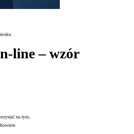
niosku
n-line – wzór
rzystać na tym,
e bowiem