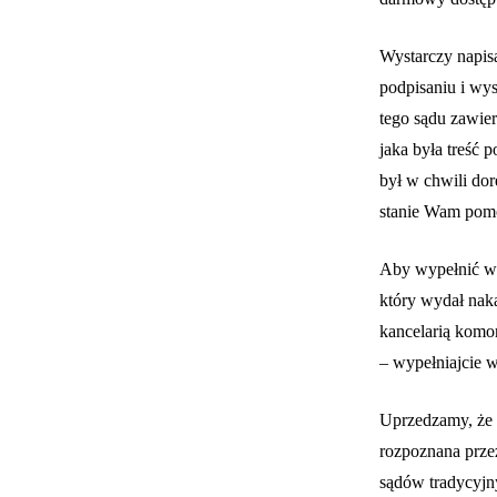
Wystarczy napis
podpisaniu i wys
tego sądu zawie
jaka była treść 
był w chwili do
stanie Wam pomóc
Aby wypełnić wn
który wydał naka
kancelarią komor
– wypełniajcie w
Uprzedzamy, że 
rozpoznana przez
sądów tradycyjny