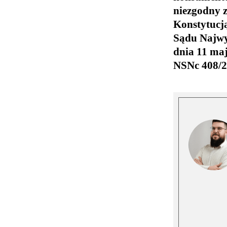
niezgodny 
Konstytucj
Sądu Najwy
dnia 11 maja
NSNc 408/