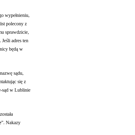
go wypełnieniu,
ist polecony z
mu sprawdzicie,
Jeśli adres ten
wnicy będą w
 nazwę sądu,
taktując się z
 e-sąd w Lublinie
została
e
”. Nakazy