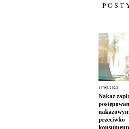
POST
18/05/2023
Nakaz zapł
postępowan
nakazowy
przeciwko
konsumen