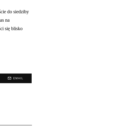
ście do siedziby
as na
i się blisko
EMAIL