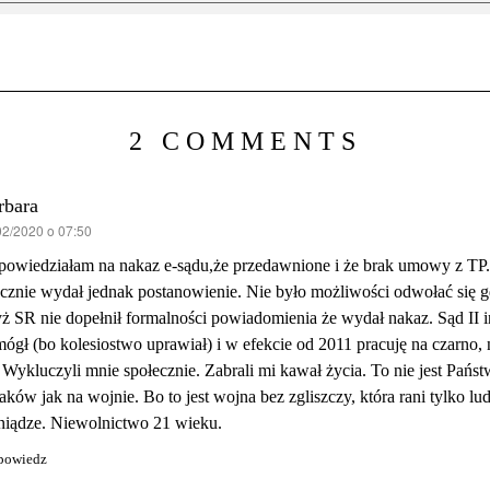
2 COMMENTS
rbara
02/2020 o 07:50
ze:
owiedziałam na nakaz e-sądu,że przedawnione i że brak umowy z TP
cznie wydał jednak postanowienie. Nie było możliwości odwołać się g
ż SR nie dopełnił formalności powiadomienia że wydał nakaz. Sąd II in
ógł (bo kolesiostwo uprawiał) i w efekcie od 2011 pracuję na czarno,
. Wykluczyli mnie społecznie. Zabrali mi kawał życia. To nie jest Pańs
aków jak na wojnie. Bo to jest wojna bez zgliszczy, która rani tylko lu
niądze. Niewolnictwo 21 wieku.
powiedz