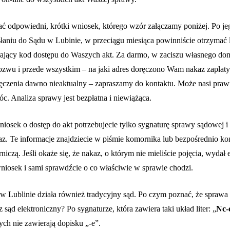
ać odpowiedni, krótki wniosek, którego wzór załączamy poniżej. Po je
łaniu do Sądu w Lubinie, w przeciągu miesiąca powinniście otrzymać l
rający kod dostępu do Waszych akt. Za darmo, w zaciszu własnego do
pozwu i przede wszystkim – na jaki adres doręczono Wam nakaz zapłaty. 
ręczenia dawno nieaktualny – zapraszamy do kontaktu. Może nasi pra
. Analiza sprawy jest bezpłatna i niewiążąca.
iosek o dostęp do akt potrzebujecie tylko sygnaturę sprawy sądowej i
z. Te informacje znajdziecie w piśmie komornika lub bezpośrednio kon
niczą. Jeśli okaże się, że nakaz, o którym nie mieliście pojęcia, wydał
niosek i sami sprawdźcie o co właściwie w sprawie chodzi.
w Lublinie działa również tradycyjny sąd. Po czym poznać, że sprawa 
 sąd elektroniczny? Po sygnaturze, która zawiera taki układ liter: „
Nc-
ch nie zawierają dopisku „-e”.