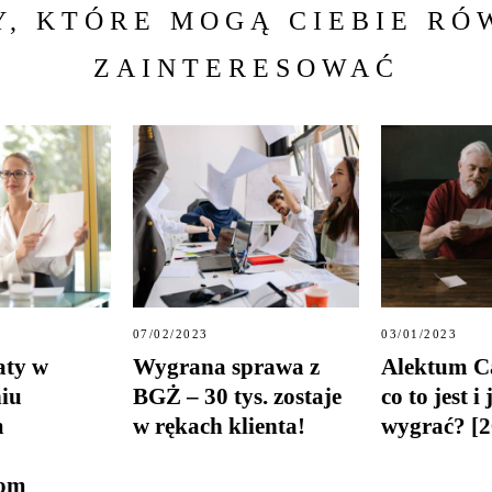
Y, KTÓRE MOGĄ CIEBIE RÓ
ZAINTERESOWAĆ
07/02/2023
03/01/2023
aty w
Wygrana sprawa z
Alektum C
iu
BGŻ – 30 tys. zostaje
co to jest i
m
w rękach klienta!
wygrać? [2
tom