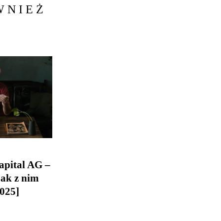
WNIEŻ
apital AG –
 jak z nim
025]