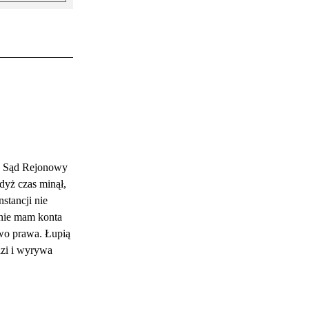
. Sąd Rejonowy
dyż czas minął,
stancji nie
 nie mam konta
two prawa. Łupią
dzi i wyrywa