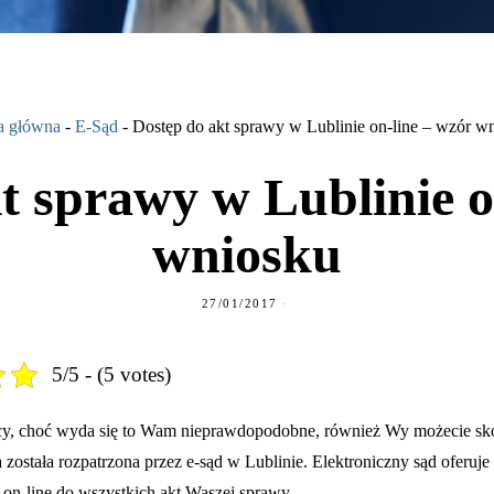
a główna
-
E-Sąd
-
Dostęp do akt sprawy w Lublinie on-line – wzór w
t sprawy w Lublinie o
wniosku
27/01/2017
5/5 - (5 votes)
cy, choć wyda się to Wam nieprawdopodobne, również Wy możecie sko
została rozpatrzona przez e-sąd w Lublinie. Elektroniczny sąd oferuj
on-line do wszystkich akt Waszej sprawy.