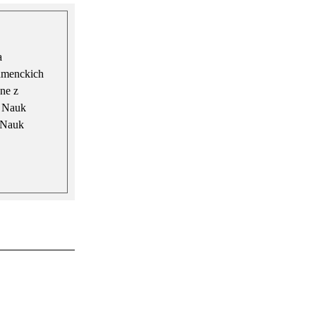
a
sumenckich
ne z
e Nauk
 Nauk