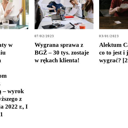
07/02/2023
03/01/2023
aty w
Wygrana sprawa z
Alektum C
iu
BGŻ – 30 tys. zostaje
co to jest i
m
w rękach klienta!
wygrać? [2
tom
z
ą – wyrok
ższego z
 2022 r., I
21