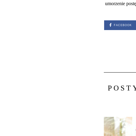
umorzenie postę
FACEBOOK
POST