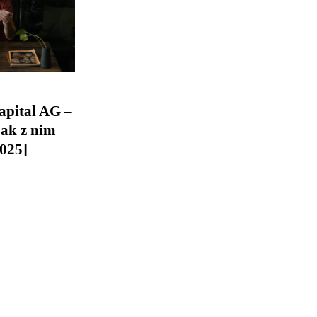
apital AG –
 jak z nim
025]