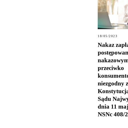
18/05/2023
Nakaz zapł
postępowan
nakazowy
przeciwko
konsumen
niezgodny 
Konstytucj
Sądu Najwy
dnia 11 maja
NSNc 408/