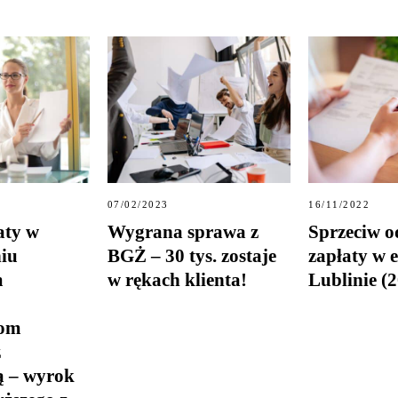
07/02/2023
16/11/2022
aty w
Wygrana sprawa z
Sprzeciw o
iu
BGŻ – 30 tys. zostaje
zapłaty w e
m
w rękach klienta!
Lublinie (
tom
z
ą – wyrok