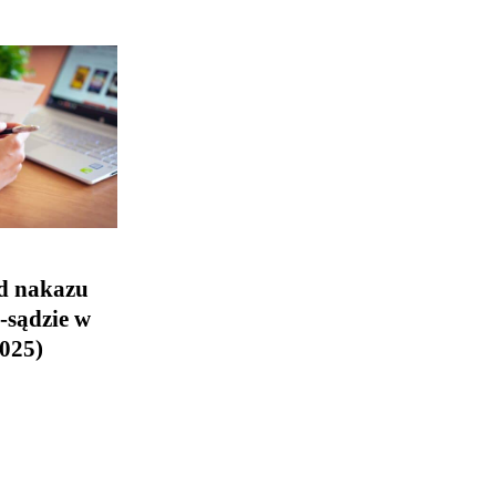
d nakazu
-sądzie w
2025)