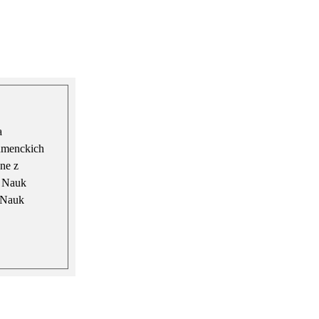
a
sumenckich
ne z
e Nauk
 Nauk