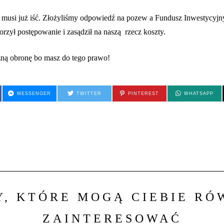
 musi już iść. Złożyliśmy odpowiedź na pozew a Fundusz Inwestycyjny
rzył postępowanie i zasądził na naszą rzecz koszty.
zną obronę bo masz do tego prawo!
MESSENGER
TWITTER
PINTEREST
WHATSAPP
Y, KTÓRE MOGĄ CIEBIE RÓ
ZAINTERESOWAĆ