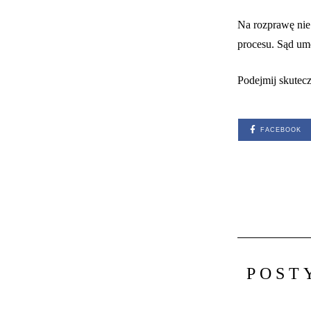
Na rozprawę nie
procesu. Sąd umo
Podejmij skutec
FACEBOOK
POST