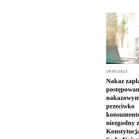
18/05/2023
Nakaz zapł
postępowan
nakazowy
przeciwko
konsumen
niezgodny 
Konstytucj