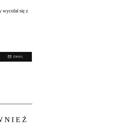
 wycofał się z
EMAIL
WNIEŻ