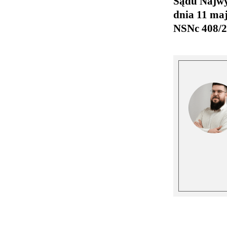
Sądu Najwy
dnia 11 maja
NSNc 408/