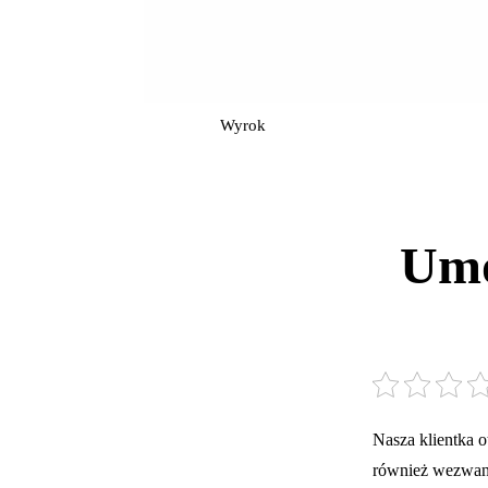
Wyrok
Umo
Nasza klientka 
również wezwani