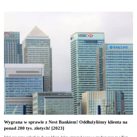
Wygrana w sprawie z Nest Bankiem! Oddłużyliśmy klienta na
ponad 200 tys. złotych! [2023]