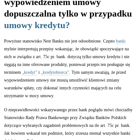
wypowiedzeniem umowy
dopuszczalna tylko w przypadku
umowy kredytu?
Powyższe stanowisko Nest Banku nie jest odosobnione. Często
banki
mylnie interpretują przepisy wskazując, że obowiązki spoczywające na
nich w związku z art. 75c pr. bank. dotyczą tylko umowy kredytu i nie
sięgają na inne oferowane produkty, ponieważ przepis ten posługuje się
terminem
„kredyt”
i
„kredytobiorca”
. Tym samym uważają, że przed
wypowiedzeniem umowy nie muszą umożliwić klientowi zmiany
warunków spłaty, czy dokonać innych czynności mających na celu
utrzymanie w mocy umowy.
O nieprawidłowości wskazywanego przez bank poglądu mówi chociażby
Stanowisko Rady Prawa Bankowego przy Związku Banków Polskich
dotyczące wybranych zagadnień problemowych na tle art. 75c pr. bank.
Jak bowiem wskazał ten podmiot, który zrzesza niemal wszystkie banki