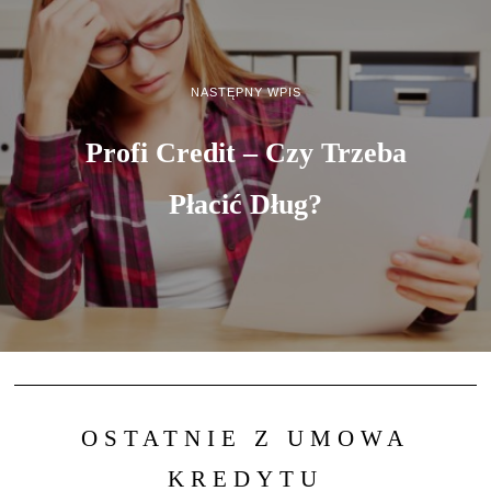
NASTĘPNY WPIS
Profi Credit – Czy Trzeba
Płacić Dług?
OSTATNIE Z UMOWA
KREDYTU