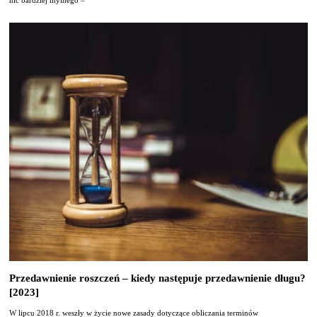
nic bardziej mylnego –
Przedawnienie roszczeń – kiedy następuje przedawnienie długu?
[2023]
W lipcu 2018 r. weszły w życie nowe zasady dotyczące obliczania terminów