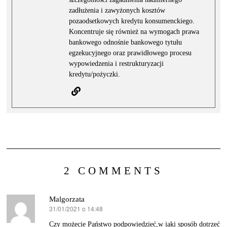
zadłużenia i zawyżonych kosztów
pozaodsetkowych kredytu konsumenckiego.
Koncentruje się również na wymogach prawa
bankowego odnośnie bankowego tytułu
egzekucyjnego oraz prawidłowego procesu
wypowiedzenia i restrukturyzacji
kredytu/pożyczki.
2 COMMENTS
Malgorzata
31/01/2021 o 14:48
pisze:
Czy możecie Państwo podpowiedzieć,w jaki sposób dotrzeć