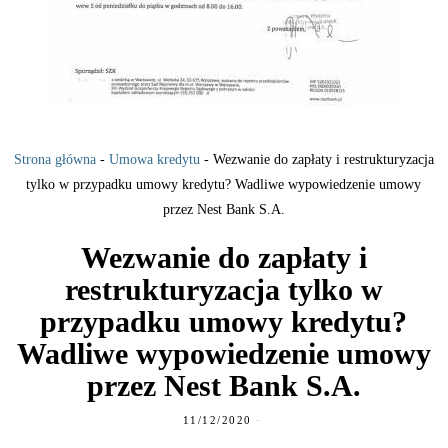
Strona główna
-
Umowa kredytu
-
Wezwanie do zapłaty i restrukturyzacja
tylko w przypadku umowy kredytu? Wadliwe wypowiedzenie umowy
przez Nest Bank S.A.
Wezwanie do zapłaty i
restrukturyzacja tylko w
przypadku umowy kredytu?
Wadliwe wypowiedzenie umowy
przez Nest Bank S.A.
11/12/2020