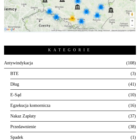
KATEGORIE
Antywindykacja
108
BTE
3
Dług
41
E-Sąd
10
Egzekucja komornicza
16
Nakaz Zapłaty
37
Przedawnienie
38
Spadek
1