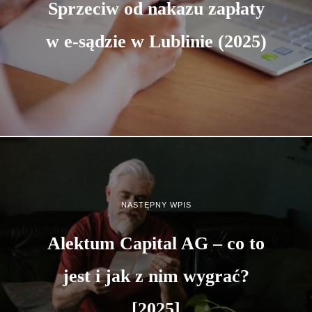
Sprzeciw od nakazu zapłaty
w e-sądzie w Lublinie (2025)
NASTĘPNY WPIS
Alektum Capital AG – co to
jest i jak z nim wygrać?
[2025]