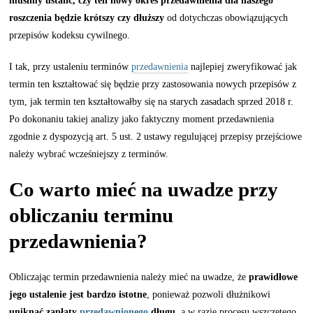
musimy ustalić, czy ten nowy okres przedawnienia dla naszego
roszczenia będzie
krótszy czy dłuższy
od dotychczas obowiązujących
przepisów kodeksu cywilnego.
I tak, przy ustaleniu terminów
przedawnienia
najlepiej zweryfikować jak
termin ten kształtować się będzie przy zastosowania nowych przepisów z
tym, jak termin ten kształtowałby się na starych zasadach sprzed 2018 r.
Po dokonaniu takiej analizy jako faktyczny moment przedawnienia
zgodnie z dyspozycją art. 5 ust. 2 ustawy regulującej przepisy przejściowe
należy wybrać wcześniejszy z terminów.
Co warto mieć na uwadze przy
obliczaniu terminu
przedawnienia?
Obliczając termin przedawnienia należy mieć na uwadze, że
prawidłowe
jego ustalenie jest bardzo istotne
, ponieważ pozwoli dłużnikowi
uniknąć zapłaty
przedawnionego
długu
, a w razie procesu wszczętego