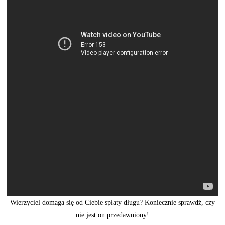
Wierzyciel domaga się od Ciebie spłaty długu? Koniecznie sprawdź, czy
nie jest on przedawniony!