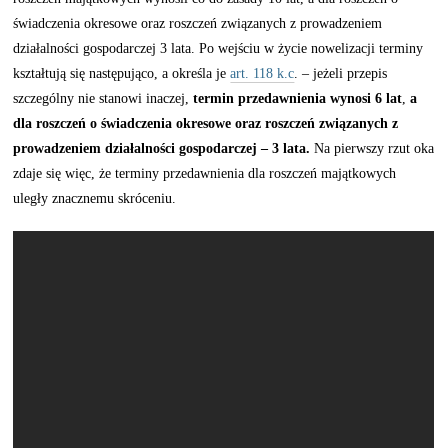
świadczenia okresowe oraz roszczeń związanych z prowadzeniem
działalności gospodarczej 3 lata. Po wejściu w życie nowelizacji terminy
kształtują się następująco, a określa je
art. 118 k.c
. – jeżeli przepis
szczególny nie stanowi inaczej,
termin przedawnienia wynosi
6 lat
,
a
dla roszczeń o świadczenia okresowe oraz roszczeń związanych z
prowadzeniem działalności gospodarczej – 3 lata.
Na pierwszy rzut oka
zdaje się więc, że terminy przedawnienia dla roszczeń majątkowych
uległy znacznemu skróceniu.