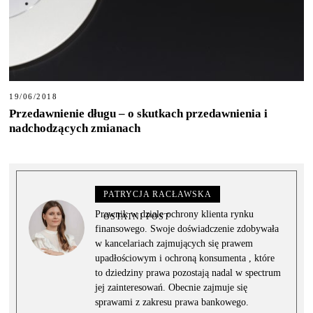
19/06/2018
Przedawnienie długu – o skutkach przedawnienia i
nadchodzących zmianach
PATRYCJA RACŁAWSKA
Prawnik w dziale ochrony klienta rynku
OSTATNI POST
finansowego. Swoje doświadczenie zdobywała
w kancelariach zajmujących się prawem
upadłościowym i ochroną konsumenta , które
to dziedziny prawa pozostają nadal w spectrum
jej zainteresowań. Obecnie zajmuje się
sprawami z zakresu prawa bankowego.