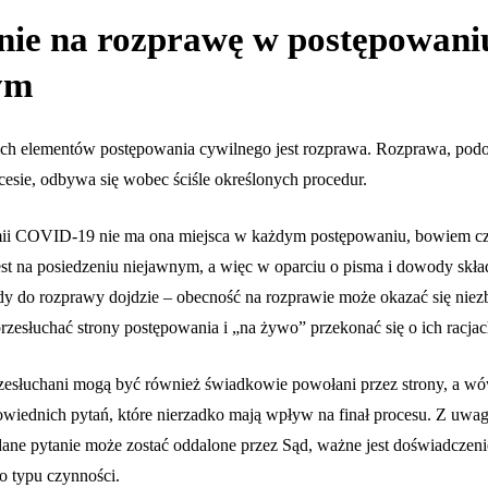
ie na rozprawę w postępowani
ym
h elementów postępowania cywilnego jest rozprawa. Rozprawa, podob
esie, odbywa się wobec ściśle określonych procedur.
ii COVID-19 nie ma ona miejsca w każdym postępowaniu, bowiem cz
st na posiedzeniu niejawnym, a więc w oparciu o pisma i dowody skła
gdy do rozprawy dojdzie – obecność na rozprawie może okazać się nie
zesłuchać strony postępowania i „na żywo” przekonać się o ich racjac
zesłuchani mogą być również świadkowie powołani przez strony, a wó
owiednich pytań, które nierzadko mają wpływ na finał procesu. Z uwagi
dane pytanie może zostać oddalone przez Sąd, ważne jest doświadczen
o typu czynności.