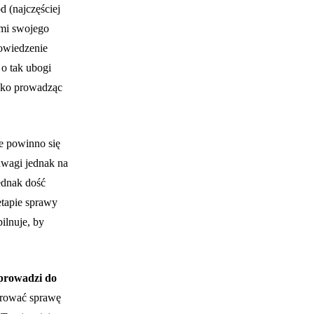
d (najczęściej
ami swojego
powiedzenie
o tak ubogi
adko prowadząc
e powinno się
uwagi jednak na
ednak dość
etapie sprawy
ilnuje, by
prowadzi do
ierować sprawę