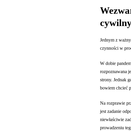
Wezwan
cywiln
Jednym z ważnyc
czynności w proc
W dobie pandem
rozpoznawana je
strony. Jednak 
bowiem chcieć pr
Na rozprawie pr
jest zadanie odp
niewłaściwie za
prowadzeniu teg