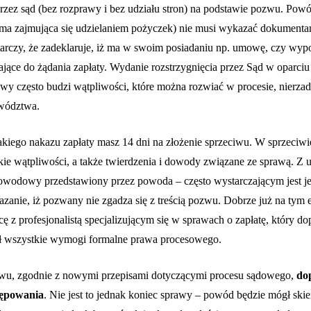
zez sąd (bez rozprawy i bez udziału stron) na podstawie pozwu. Powó
irma zajmująca się udzielaniem pożyczek) nie musi wykazać dokument
tarczy, że zadeklaruje, iż ma w swoim posiadaniu np. umowę, czy wy
ące do żądania zapłaty. Wydanie rozstrzygnięcia przez Sąd w oparciu 
wy często budzi wątpliwości, które można rozwiać w procesie, nierz
owództwa.
akiego nakazu zapłaty masz 14 dni na złożenie sprzeciwu. W sprzeciwi
kie wątpliwości, a także twierdzenia i dowody związane ze sprawą. Z 
dowodowy przedstawiony przez powoda – często wystarczającym jest j
anie, iż pozwany nie zgadza się z treścią pozwu. Dobrze już na tym 
ę z profesjonalistą specjalizującym się w sprawach o zapłatę, który dop
ał wszystkie wymogi formalne prawa procesowego.
iwu, zgodnie z nowymi przepisami dotyczącymi procesu sądowego,
do
tępowania
. Nie jest to jednak koniec sprawy – powód będzie mógł sk