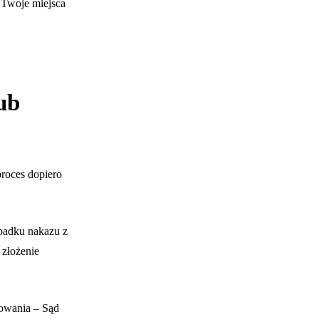
 Twoje miejsca
ub
roces dopiero
padku nakazu z
 złożenie
owania – Sąd