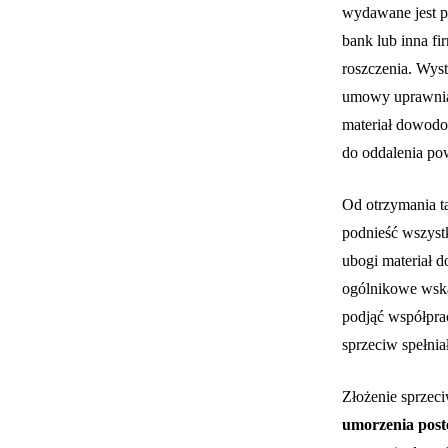
wydawane jest pr
bank lub inna f
roszczenia. Wys
umowy uprawniaj
materiał dowodo
do oddalenia p
Od otrzymania t
podnieść wszyst
ubogi materiał 
ogólnikowe wskaz
podjąć współprac
sprzeciw spełni
Złożenie sprzec
umorzenia pos