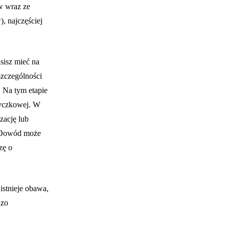
w wraz ze
, najczęściej
sisz mieć na
szczególności
. Na tym etapie
życzkowej. W
zację lub
… Dowód może
zę o
istnieje obawa,
dzo