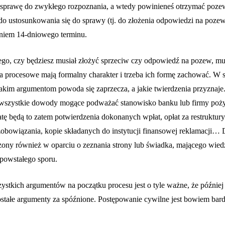
sprawę do zwykłego rozpoznania, a wtedy powinieneś otrzymać poze
o ustosunkowania się do sprawy (tj. do złożenia odpowiedzi na pozew)
niem 14-dniowego terminu.
tego, czy będziesz musiał złożyć sprzeciw czy odpowiedź na pozew, mu
a procesowe mają formalny charakter i trzeba ich formę zachować. W 
akim argumentom powoda się zaprzecza, a jakie twierdzenia przyznaje
 wszystkie dowody mogące podważać stanowisko banku lub firmy po
tę będą to zatem potwierdzenia dokonanych wpłat, opłat za restruktury
zobowiązania, kopie składanych do instytucji finansowej reklamacji
ony również w oparciu o zeznania strony lub świadka, mającego wied
 powstałego sporu.
ystkich argumentów na początku procesu jest o tyle ważne, że później 
ostałe argumenty za spóźnione. Postępowanie cywilne jest bowiem bar