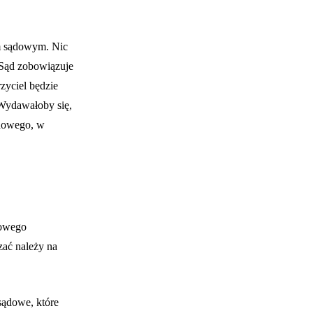
em sądowym. Nic
 Sąd zobowiązuje
zyciel będzie
 Wydawałoby się,
ądowego, w
dowego
zać należy na
ądowe, które