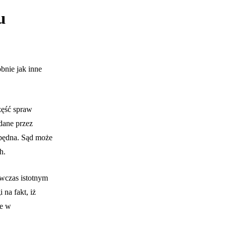
u
nie jak inne
ęść spraw
dane przez
zbędna. Sąd może
h.
wczas istotnym
 na fakt, iż
ie w