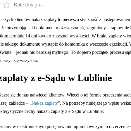
Rate this post
naszych klientów nakaz zapłaty to pierwsza styczność z postępowani
 że otrzymując taki dokument możesz czuć się zagubiony – raptownie
tkim terminie 14 dni kwot o znacznej wysokości. W braku zapłaty wier
ie takiego dokumentu wystąpić do komornika o wszczęcie egzekucji.
c świata – jednak nic bardziej mylnego! To dopiero początek procesu s
arzyć się wszystko.
apłaty z e-Sądu w Lublinie
łasza się do nas najwięcej klientów. Więcej o tej formie orzeczenia są
szej zakładce – „
Nakaz zapłaty
”. Na potrzeby niniejszego wpisu wska
akterystyczne cechy nakazu zapłaty z e-Sądu w Lublinie:
ydany w elektronicznym postępowaniu upominawczym to orzeczenie s