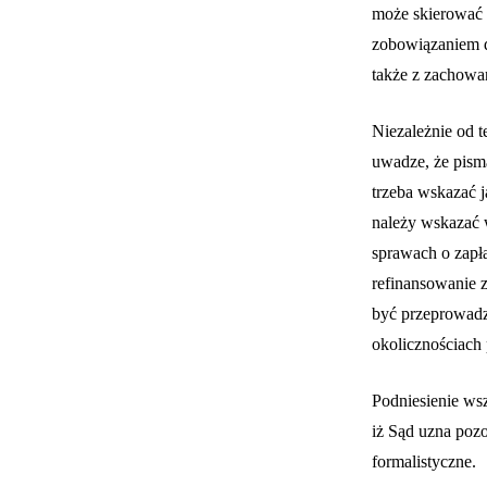
może skierować 
zobowiązaniem d
także z zachowa
Niezależnie od 
uwadze, że pism
trzeba wskazać j
należy wskazać
sprawach o zapła
refinansowanie 
być przeprowadz
okolicznościach
Podniesienie wsz
iż Sąd uzna poz
formalistyczne.