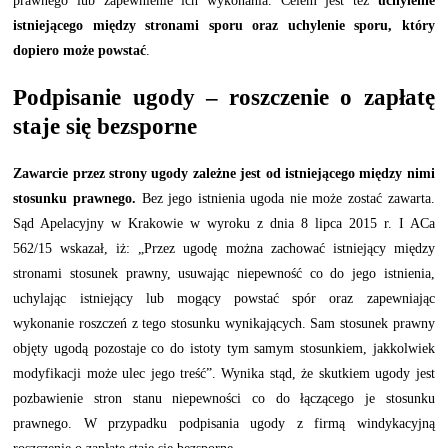
prawnego lub zapewnienie ich wykonania. Celem jest też
uchylenie
istniejącego między stronami sporu oraz uchylenie sporu, który
dopiero może powstać
.
Podpisanie ugody – roszczenie o zapłatę
staje się bezsporne
Zawarcie przez strony ugody zależne jest od istniejącego między nimi
stosunku prawnego.
Bez jego istnienia ugoda nie może zostać zawarta.
Sąd Apelacyjny w Krakowie w wyroku z dnia 8 lipca 2015 r. I ACa
562/15 wskazał, iż: „Przez ugodę można zachować istniejący między
stronami stosunek prawny, usuwając niepewność co do jego istnienia,
uchylając istniejący lub mogący powstać spór oraz zapewniając
wykonanie roszczeń z tego stosunku wynikających. Sam stosunek prawny
objęty ugodą pozostaje co do istoty tym samym stosunkiem, jakkolwiek
modyfikacji może ulec jego treść”. Wynika stąd, że skutkiem ugody jest
pozbawienie stron stanu niepewności co do łączącego je stosunku
prawnego. W przypadku podpisania ugody z firmą windykacyjną