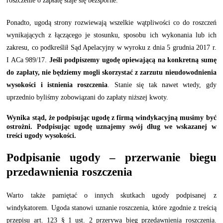
roszczenie o zapłatę staje się bezsporne.
Ponadto, ugodą strony rozwiewają wszelkie wątpliwości co do roszczeń
wynikających z łączącego je stosunku, sposobu ich wykonania lub ich
zakresu, co podkreślił Sąd Apelacyjny w wyroku z dnia 5 grudnia 2017 r.
I ACa 989/17.
Jeśli podpiszemy ugodę opiewającą na konkretną sumę
do zapłaty, nie będziemy mogli skorzystać z zarzutu nieudowodnienia
wysokości i istnienia roszczenia
. Stanie się tak nawet wtedy, gdy
uprzednio byliśmy zobowiązani do zapłaty niższej kwoty.
Wynika stąd, że podpisując ugodę z firmą windykacyjną musimy być
ostrożni. Podpisując ugodę uznajemy swój dług we wskazanej w
treści ugody wysokości.
Podpisanie ugody – przerwanie biegu
przedawnienia roszczenia
Warto także pamiętać o innych skutkach ugody podpisanej z
windykatorem. Ugoda stanowi uznanie roszczenia, które zgodnie z treścią
przepisu art. 123 § 1 ust. 2 przerywa bieg przedawnienia roszczenia.