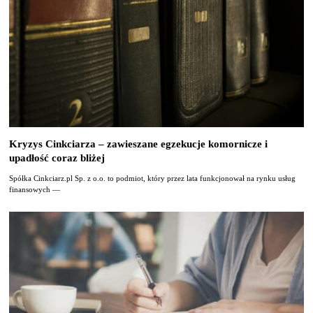
Kryzys Cinkciarza – zawieszane egzekucje komornicze i
upadłość coraz bliżej
Spółka Cinkciarz.pl Sp. z o.o. to podmiot, który przez lata funkcjonował na rynku usług
finansowych —