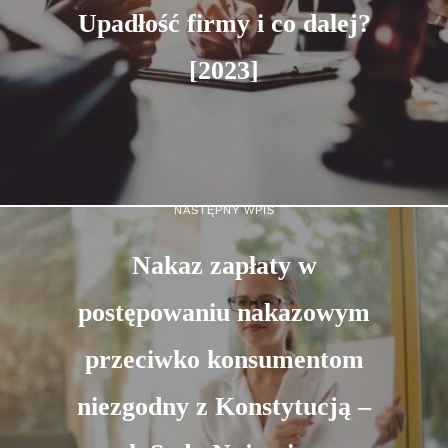
Upadłość firmy i co dalej?
[2023]
NASTĘPNY WPIS
Nakaz zapłaty w
postępowaniu nakazowym
przeciwko konsumentom
niezgodny z Konstytucją –