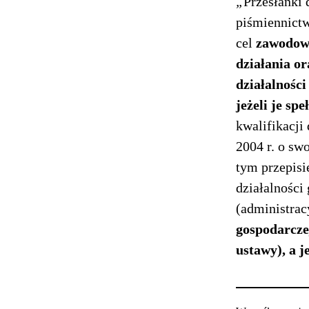
„
Przesłanki 
piśmiennictw
cel
zawodowy
działania o
działalności
jeżeli je sp
kwalifikacji 
2004 r. o sw
tym przepisi
działalności
(administrac
gospodarczej
ustawy), a j