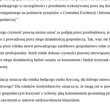
ikającego w szczególności z przedmiotu wykonywanej przez nią dzia
ostępnionego na podstawie przepisów o Centralnej Ewidencji i Informa
spodarczej.”
go czynność prawną można uznać za podjętą przez przedsiębiorcę, je
io z prowadzoną przez niego działalnością gospodarczą. Tak, więc nie
 przez rolnika nawet prowadzącego zarobkowe gospodarstwo rolne zo
ter profesjonalny. Jeżeli rolnik dokona czynności prawnej niezwiązane
 niego działalnością będzie uznany za konsumenta i będzie korzystał 
wnej.
ulacja oznacza dla rolnika będącego osoba fizyczną, dla którego umow
dowego? Dla rolników kredytobiorców oznacza to, że mogą oni w proc
 gospodarczym korzystać z ochrony jaką konsumentom gwarantują pr
d zawartymi w umowie niedozwolonymi klauzulami.