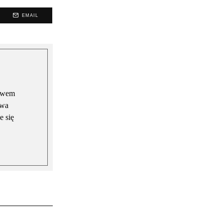
EMAIL
rawem
awa
e się