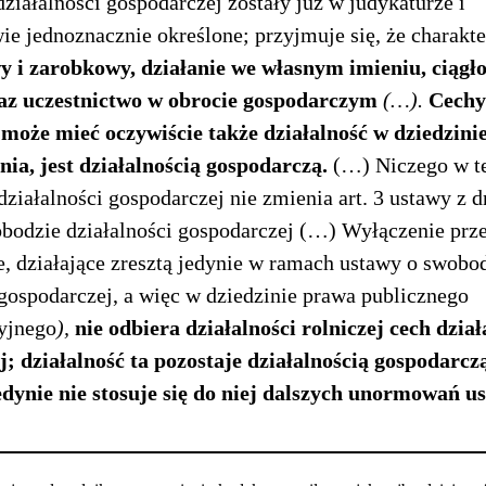
działalności gospodarczej zostały już w judykaturze i
ie jednoznacznie określone; przyjmuje się, że charakte
 i zarobkowy, działanie we własnym imieniu, ciągło
raz uczestnictwo w obrocie gospodarczym
(…).
Cechy 
 może mieć oczywiście także działalność w dziedzinie
ełnia, jest działalnością gospodarczą.
(…) Niczego w t
działalności gospodarczej nie zmienia art. 3 ustawy z d
obodzie działalności gospodarczej (…) Wyłączenie prz
e, działające zresztą jedynie w ramach ustawy o swobo
 gospodarczej, a więc w dziedzinie prawa publicznego
yjnego
),
nie odbiera działalności rolniczej cech dział
; działalność ta pozostaje działalnością gospodarczą
edynie nie stosuje się do niej dalszych unormowań u