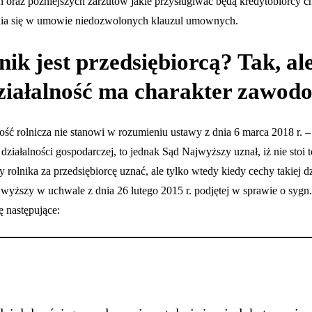
ń oraz późniejszych zarzutów jakie przysługiwać będą kredytobiorcy 
nia się w umowie niedozwolonych klauzul umownych.
nik jest przedsiębiorcą? Tak, ale
działalność ma charakter zawo
ość rolnicza nie stanowi w rozumieniu ustawy z dnia 6 marca 2018 r. 
działalności gospodarczej, to jednak Sąd Najwyższy uznał, iż nie stoi t
y rolnika za przedsiębiorcę uznać, ale tylko wtedy kiedy cechy takiej dz
wyższy w uchwale z dnia 26 lutego 2015 r. podjętej w sprawie o sygn.
ę następujące: