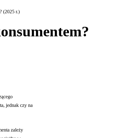
 (2025 r.)
y konsumentem?
zącego
ta, jednak czy na
menta zależy