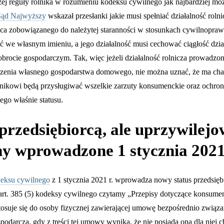
j reguły rolnika w rozumieniu kodeksu cywilnego jak najbardziej mo
Sąd Najwyższy
wskazał przesłanki jakie musi spełniać działalność rolni
ca zobowiązanego do należytej staranności w stosunkach cywilnopraw
 we własnym imieniu, a jego działalność musi cechować ciągłość dzia
brocie gospodarczym. Tak, więc jeżeli działalność rolnicza prowadzon
rzenia własnego gospodarstwa domowego, nie można uznać, że ma cha
nikowi będą przysługiwać wszelkie zarzuty konsumenckie oraz ochron
ego właśnie statusu.
przedsiębiorcą, ale uprzywile
y wprowadzone 1 stycznia 2021
eksu cywilnego
z 1 stycznia 2021 r. wprowadza nowy status przedsięb
rt. 385 (5) kodeksy cywilnego czytamy „Przepisy dotyczące konsumen
stosuje się do osoby fizycznej zawierającej umowę bezpośrednio związan
spodarczą, gdy z treści tej umowy wynika, że nie posiada ona dla niej c