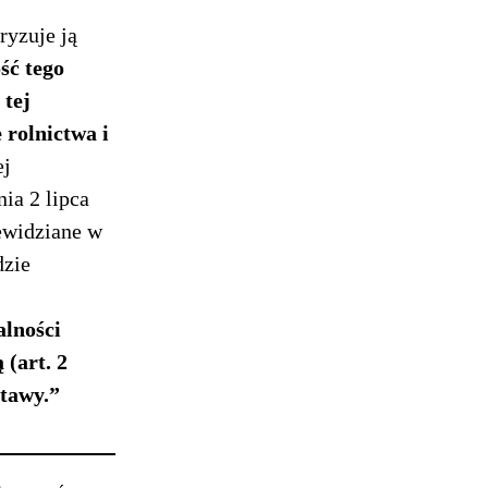
ryzuje ją
ść tego
tej
 rolnictwa i
ej
nia 2 lipca
ewidziane w
dzie
alności
 (art. 2
stawy.”