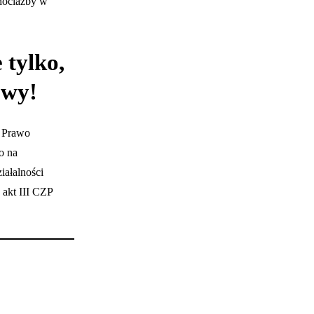
chociażby w
 tylko,
dowy!
– Prawo
o na
iałalności
 akt III CZP