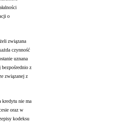
łalności
cji o
żeli związana
 każda czynność
stanie uznana
j bezpośrednio z
ze związanej z
a kredytu nie ma
esie oraz w
zepisy kodeksu