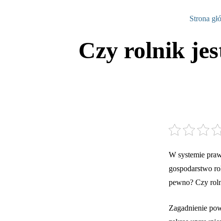
Strona gł
Czy rolnik je
W systemie praw
gospodarstwo rol
pewno? Czy roln
Zagadnienie powy