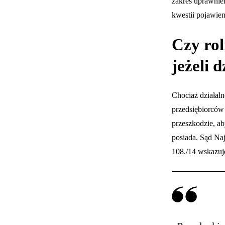
zakres uprawnie
kwestii pojawie
Czy rol
jeżeli 
Chociaż działaln
przedsiębiorców 
przeszkodzie, ab
posiada. Sąd Naj
108./14 wskazuj