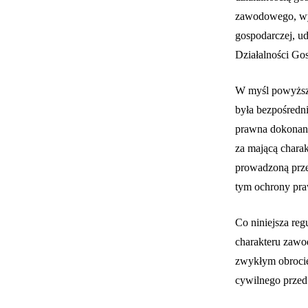
zawodowego, wyn
gospodarczej, ud
Działalności Go
W myśl powyższe
była bezpośredn
prawna dokonana
za mającą charak
prowadzoną przez
tym ochrony pra
Co niniejsza reg
charakteru zawo
zwykłym obrocie
cywilnego prze