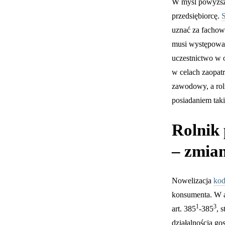
W myśl powyższe
przedsiębiorcę.
uznać za fachow
musi występować
uczestnictwo w o
w celach zaopat
zawodowy, a rol
posiadaniem taki
Rolnik 
– zmian
Nowelizacja
kod
konsumenta. W a
1
3
art. 385
-385
, 
działalnością go