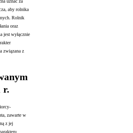
żna uznać za
cza, aby rolnika
nych. Rolnik
łania oraz
a jest wyłącznie
rakter
a związana z
jowanym
 r.
iorcy-
ta, zawarte w
ą z jej
harakteru