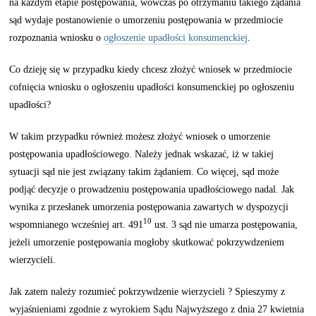
na każdym etapie postępowania, wówczas po otrzymaniu takiego żądania
sąd wydaje postanowienie o umorzeniu postępowania w przedmiocie
rozpoznania wniosku o
ogłoszenie upadłości konsumenckiej
.
Co dzieję się w przypadku kiedy chcesz złożyć wniosek w przedmiocie
cofnięcia wniosku o ogłoszeniu upadłości konsumenckiej po ogłoszeniu
upadłości?
W takim przypadku również możesz złożyć wniosek o umorzenie
postępowania upadłościowego. Należy jednak wskazać, iż w takiej
sytuacji sąd nie jest związany takim żądaniem. Co więcej, sąd może
podjąć decyzje o prowadzeniu postępowania upadłościowego nadal. Jak
wynika z przesłanek umorzenia postępowania zawartych w dyspozycji
10
wspomnianego wcześniej art. 491
ust. 3 sąd nie umarza postępowania,
jeżeli umorzenie postępowania mogłoby skutkować pokrzywdzeniem
wierzycieli.
Jak zatem należy rozumieć pokrzywdzenie wierzycieli ? Spieszymy z
wyjaśnieniami zgodnie z wyrokiem Sądu Najwyższego z dnia 27 kwietnia