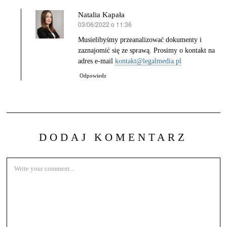
Natalia Kapała
03/06/2022 o 11:36
pisze:
Musielibyśmy przeanalizować dokumenty i
zaznajomić się ze sprawą. Prosimy o kontakt na
adres e-mail
kontakt@legalmedia.pl
Odpowiedz
DODAJ KOMENTARZ