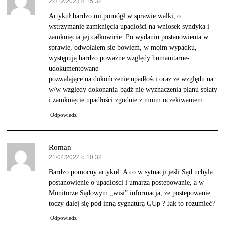
22/12/2023 o 15:32
pisze:
Artykuł bardzo mi pomógł w sprawie walki, o
wstrzymanie zamknięcia upadłości na wniosek syndyka i
zamknięcia jej całkowicie. Po wydaniu postanowienia w
sprawie, odwołałem się bowiem, w moim wypadku,
występują bardzo poważne względy humanitarne-
udokumentowane-
pozwalające na dokończenie upadłości oraz ze względu na
w/w względy dokonania-bądź nie wyznaczenia planu spłaty
i zamknięcie upadłości zgodnie z moim oczekiwaniem.
Odpowiedz
Roman
21/04/2022 o 10:32
pisze:
Bardzo pomocny artykuł. A co w sytuacji jeśli Sąd uchyla
postanowienie o upadłości i umarza postępowanie, a w
Monitorze Sądowym „wisi” informacja, że postepowanie
toczy dalej się pod inną sygnaturą GUp ? Jak to rozumieć?
Odpowiedz