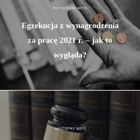
POPRZEDNI WPIS
Egzekucja z wynagrodzenia
za pracę 2021 r. – jak to
wygląda?
NASTĘPNY WPIS