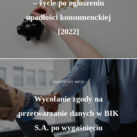
– życie po ogłoszeniu
upadłości konsumenckiej
[2022]
NASTĘPNY WPIS
Wycofanie zgody na
przetwarzanie danych w BIK
S.A. po wygaśnięciu