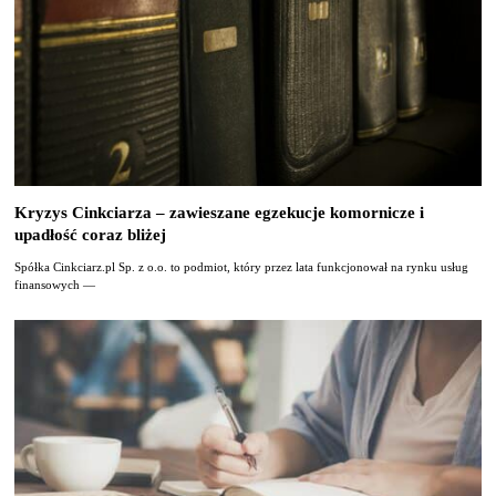
Kryzys Cinkciarza – zawieszane egzekucje komornicze i
upadłość coraz bliżej
Spółka Cinkciarz.pl Sp. z o.o. to podmiot, który przez lata funkcjonował na rynku usług
finansowych —