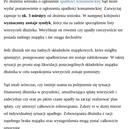
Po złożeniu wniosku o ogłoszenie
upadłości konsumenckiej
Sąd może
wydać postanowienie o ogłoszeniu upadłości konsumenckiej. Zazwyczaj
zajmuje to
ok. 3 miesięcy
od złożenia wniosku. W następnej kolejności
wyznaczony zostaje syndyk
, który ma za zadnie sporządzenie listy
wierzycieli dłużnika. Weryfikuje on również czy upadły rzeczywiście nie
posiada żadnego majątku i nie osiąga dochodów.
Jeśli dłużnik nie ma żadnych składników majątkowych, które mógłby
spieniężyć, postępowanie upadłościowe nie zostaje zablokowane. W takiej
sytuacji po prostu etap likwidacji poszczególnych składników majątku
dłużnika w celu zaspokojenia wierzycieli zostaje pominięty.
Sąd ustali wówczas, czy istnieje szansa na polepszenie się sytuacji
finansowej dłużnika w przyszłości, umożliwiająca spłatę wierzycieli i
zadecyduje czy oraz po jakim czasie upadły na zacząć realizować plan
spłaty, czy umorzyć całkowicie zobowiązania. Zależy to w dużej mierze
od indywidualnej sytuacji upadłego. Zobowiązania dłużnika z racji
zupełnego braku majątku oraz wynagrodzenia mogą zostać całkowicie
umorzone.