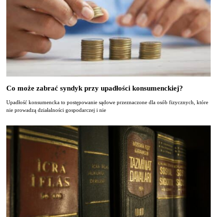
Co może zabrać syndyk przy upadłości konsumenckiej?
Upadłość konsumencka to postępowanie sądowe przeznaczone dla osób fizycznych, które
nie prowadzą działalności gospodarczej i nie