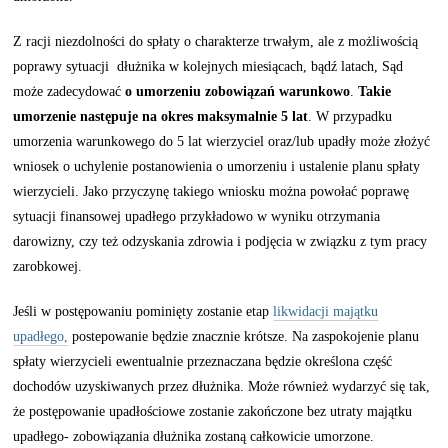
Z racji niezdolności do spłaty o charakterze trwałym, ale z możliwością
poprawy sytuacji dłużnika w kolejnych miesiącach, bądź latach, Sąd
może zadecydować
o umorzeniu zobowiązań warunkowo
.
Takie
umorzenie następuje na okres maksymalnie 5 lat
. W przypadku
umorzenia warunkowego do 5 lat wierzyciel oraz/lub upadły może złożyć
wniosek o uchylenie postanowienia o umorzeniu i ustalenie planu spłaty
wierzycieli. Jako przyczynę takiego wniosku można powołać poprawę
sytuacji finansowej upadłego przykładowo w wyniku otrzymania
darowizny, czy też odzyskania zdrowia i podjęcia w związku z tym pracy
zarobkowej.
Jeśli w postępowaniu pominięty zostanie etap
likwidacji majątku
upadłego,
postepowanie będzie znacznie krótsze. Na zaspokojenie planu
spłaty wierzycieli ewentualnie przeznaczana będzie określona część
dochodów uzyskiwanych przez dłużnika. Może również wydarzyć się tak,
że postępowanie upadłościowe zostanie zakończone bez utraty majątku
upadłego- zobowiązania dłużnika zostaną całkowicie umorzone.