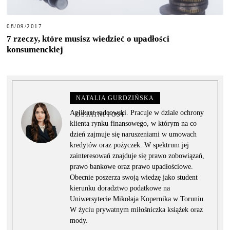
08/09/2017
7 rzeczy, które musisz wiedzieć o upadłości
konsumenckiej
NATALIA GURDZIŃSKA
Aplikant radcowski. Pracuje w dziale ochrony
OSTATNI POST
klienta rynku finansowego, w którym na co
dzień zajmuje się naruszeniami w umowach
kredytów oraz pożyczek. W spektrum jej
zainteresowań znajduje się prawo zobowiązań,
prawo bankowe oraz prawo upadłościowe.
Obecnie poszerza swoją wiedzę jako student
kierunku doradztwo podatkowe na
Uniwersytecie Mikołaja Kopernika w Toruniu.
W życiu prywatnym miłośniczka książek oraz
mody.