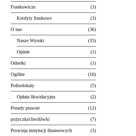
Frankowicze
3
Kredyty frankowe
3
O nas
36
Nasze Wyroki
35
Opinie
1
Odsetki
1
Ogólne
16
Polisolokaty
5
Opłata likwidacyjna
2
Porady prawne
12
pożyczki/chwilówki
7
Prowizja instytucji finansowych
3