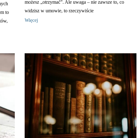
możesz „otrzymać”. Ale uwaga – nie zawsze to, co
nych
widzisz w umowie, to rzeczywiście
m to
Więcej
tów,