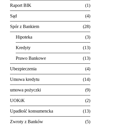
Raport BIK
1
Sąd
4
Spór z Bankiem
28
Hipoteka
3
Kredyty
13
Prawo Bankowe
13
Ubezpieczenia
4
Umowa kredytu
14
umowa pożyczki
9
UOKiK
2
Upadłość konsumencka
13
Zwroty z Banków
5