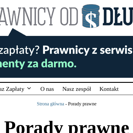
az Zapłaty
O nas
Nasz zespół
Kontakt
Strona główna
-
Porady prawne
Porady prawne