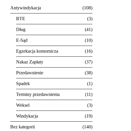
Antywindykacja
108
BTE
3
Dług
41
E-Sąd
10
Egzekucja komornicza
16
Nakaz Zapłaty
37
Przedawnienie
38
Spadek
1
Terminy przedawnienia
11
Weksel
3
Windykacja
19
Bez kategorii
140