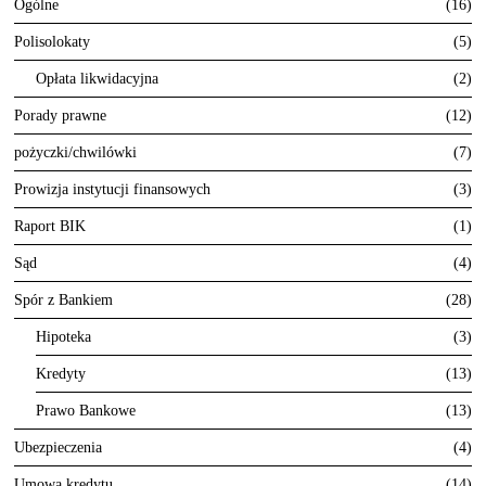
Ogólne
16
Polisolokaty
5
Opłata likwidacyjna
2
Porady prawne
12
pożyczki/chwilówki
7
Prowizja instytucji finansowych
3
Raport BIK
1
Sąd
4
Spór z Bankiem
28
Hipoteka
3
Kredyty
13
Prawo Bankowe
13
Ubezpieczenia
4
Umowa kredytu
14